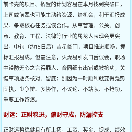
前卡壳的项目、搁置的计划容易在本月找到突破口，
上司或前辈也可能主动给资源、给机会，利于汇报成
果、争取核心任务或谈合作。从事管理、公关、创
意、教育、工程、法律等行业的属龙人表现会更突
出，中旬（约15日后）吉星临门，项目推进顺畅，竞
标汇报易成。但需注意，火燥易引发口舌误会，职场
中谨防无心之言得罪人、合同细节出错或被抢功，关
键事项逐条核对、留底；别因为一时顺利就变得强势
固执，少争辩、多协作，不议论、不站队、不抢功，
重要工作留痕。
财运：正财稳进，偏财守成，防漏控支
正财运势稳健且有所上扬，工资、奖金、提成、绩效