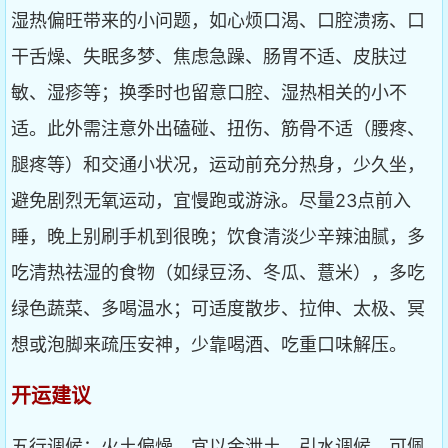
湿热偏旺带来的小问题，如心烦口渴、口腔溃疡、口
干舌燥、失眠多梦、焦虑急躁、肠胃不适、皮肤过
敏、湿疹等；换季时也留意口腔、湿热相关的小不
适。此外需注意外出磕碰、扭伤、筋骨不适（腰疼、
腿疼等）和交通小状况，运动前充分热身，少久坐，
避免剧烈无氧运动，宜慢跑或游泳。尽量23点前入
睡，晚上别刷手机到很晚；饮食清淡少辛辣油腻，多
吃清热祛湿的食物（如绿豆汤、冬瓜、薏米），多吃
绿色蔬菜、多喝温水；可适度散步、拉伸、太极、冥
想或泡脚来疏压安神，少靠喝酒、吃重口味解压。
开运建议
五行调候：火土偏燥，宜以金泄土、引水调候，可佩