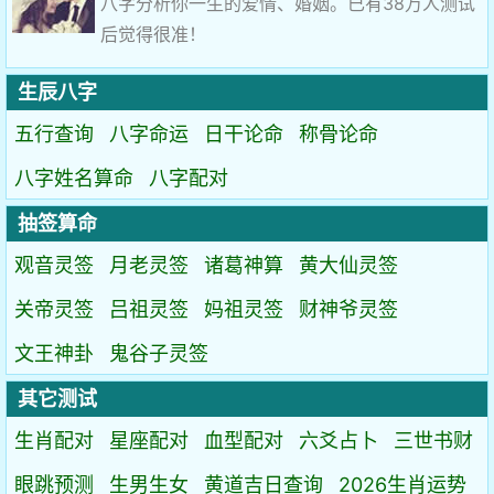
八字分析你一生的爱情、婚姻。已有38万人测试
后觉得很准！
生辰八字
五行查询
八字命运
日干论命
称骨论命
八字姓名算命
八字配对
抽签算命
观音灵签
月老灵签
诸葛神算
黄大仙灵签
关帝灵签
吕祖灵签
妈祖灵签
财神爷灵签
文王神卦
鬼谷子灵签
其它测试
生肖配对
星座配对
血型配对
六爻占卜
三世书财
眼跳预测
生男生女
黄道吉日查询
2026生肖运势