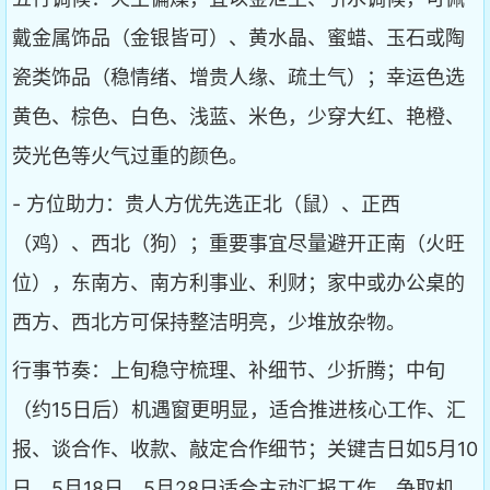
戴金属饰品（金银皆可）、黄水晶、蜜蜡、玉石或陶
瓷类饰品（稳情绪、增贵人缘、疏土气）；幸运色选
黄色、棕色、白色、浅蓝、米色，少穿大红、艳橙、
荧光色等火气过重的颜色。
- 方位助力：贵人方优先选正北（鼠）、正西
（鸡）、西北（狗）；重要事宜尽量避开正南（火旺
位），东南方、南方利事业、利财；家中或办公桌的
西方、西北方可保持整洁明亮，少堆放杂物。
行事节奏：上旬稳守梳理、补细节、少折腾；中旬
（约15日后）机遇窗更明显，适合推进核心工作、汇
报、谈合作、收款、敲定合作细节；关键吉日如5月10
日、5月18日、5月28日适合主动汇报工作、争取机