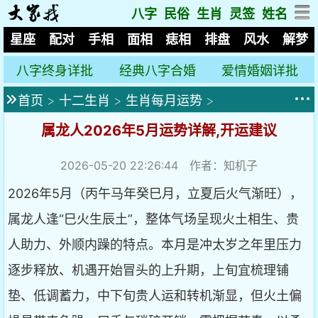
八字
民俗
生肖
灵签
姓名
星座
配对
手相
面相
痣相
排盘
风水
解梦
八字终身详批
经典八字合婚
爱情婚姻详批
首页
>
十二生肖
>
生肖每月运势
>
属龙人2026年5月运势详解,开运建议
2026-05-20 22:26:44
作者：知机子
2026年5月（丙午马年癸巳月，立夏后火气渐旺），
属龙人逢“巳火生辰土”，整体气场呈现火土相生、贵
人助力、外顺内躁的特点。本月是冲太岁之年里压力
逐步释放、机遇开始冒头的上升期，上旬宜梳理铺
垫、低调蓄力，中下旬贵人运和转机渐显，但火土偏