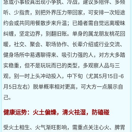
急或小事较真出现小争执、冷战，建议多陪伴、多倾
听、少指责，别把外界压力带回家，可安排一次短途
约会或共同用餐散步来升温；已婚者需自觉远离暧昧
纠缠，坚定边界，别翻旧账。单身的属龙朋友桃花回
暖，社交、聚会、职场协作、长辈介绍或行业交流、
健身场所中易遇聊得来、吸引力强的人，对方大多踏
实稳重，但不是玩玩而已的类型，多观察人品与三
观，别一时上头冲动投入，中下旬（尤其5月15日-6
月5日左右）脱单概率相对更高，可大方一点展示自
己。
健康运势：火土偏燥，清火祛湿，防磕碰
受火土相生、火气渐旺影响，需重点关注心火、脾胃