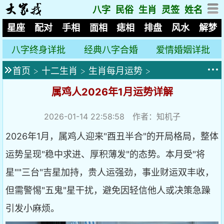
八字
民俗
生肖
灵签
姓名
星座
配对
手相
面相
痣相
排盘
风水
解梦
八字终身详批
经典八字合婚
爱情婚姻详批
首页
>
十二生肖
>
生肖每月运势
>
属鸡人2026年1月运势详解
2026-01-14 22:58:58
作者：知机子
2026年1月，属鸡人迎来"酉丑半合"的开局格局，整体
运势呈现"稳中求进、厚积薄发"的态势。本月受"将
星""三台"吉星加持，贵人运强劲，事业财运双丰收，
但需警惕"五鬼"星干扰，避免因轻信他人或决策急躁
引发小麻烦。