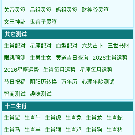
关帝灵签
吕祖灵签
妈祖灵签
财神爷灵签
文王神卦
鬼谷子灵签
其它测试
生肖配对
星座配对
血型配对
六爻占卜
三世书财
眼跳预测
生男生女
黄道吉日查询
2026生肖运势
2026星座运势
生肖每月运势
星座每月运势
节日祝福
阴阳历转换
万年历
心理年龄测试
智商测试
趣味测试
十二生肖
生肖鼠
生肖牛
生肖虎
生肖兔
生肖龙
生肖蛇
生肖马
生肖羊
生肖猴
生肖鸡
生肖狗
生肖猪