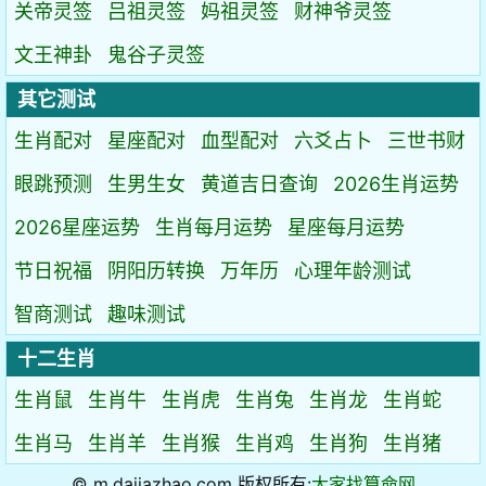
关帝灵签
吕祖灵签
妈祖灵签
财神爷灵签
文王神卦
鬼谷子灵签
其它测试
生肖配对
星座配对
血型配对
六爻占卜
三世书财
眼跳预测
生男生女
黄道吉日查询
2026生肖运势
2026星座运势
生肖每月运势
星座每月运势
节日祝福
阴阳历转换
万年历
心理年龄测试
智商测试
趣味测试
十二生肖
生肖鼠
生肖牛
生肖虎
生肖兔
生肖龙
生肖蛇
生肖马
生肖羊
生肖猴
生肖鸡
生肖狗
生肖猪
© m.dajiazhao.com 版权所有:
大家找算命网