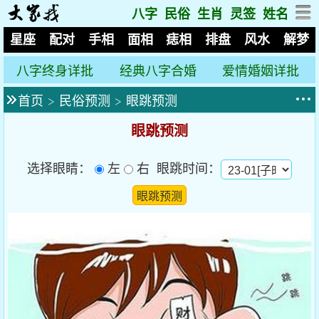
八字
民俗
生肖
灵签
姓名
星座
配对
手相
面相
痣相
排盘
风水
解梦
八字终身详批
经典八字合婚
爱情婚姻详批
首页
>
民俗预测
>
眼跳预测
眼跳预测
选择眼睛：
左
右 眼跳时间：