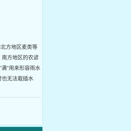
国北方地区麦类等
。南方地区的农谚
“满”用来形容雨水
时也无法栽插水