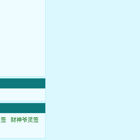
灵签
财神爷灵签