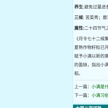
养生
:避免过量进
三候
: 苦菜秀；
属性:
二十四节气
《月令七十二候集
夏熟作物籽粒已
赋予小满以新的寓
的盈缺，指出小
稻。
上一篇：
小满是
下一篇：
小满习