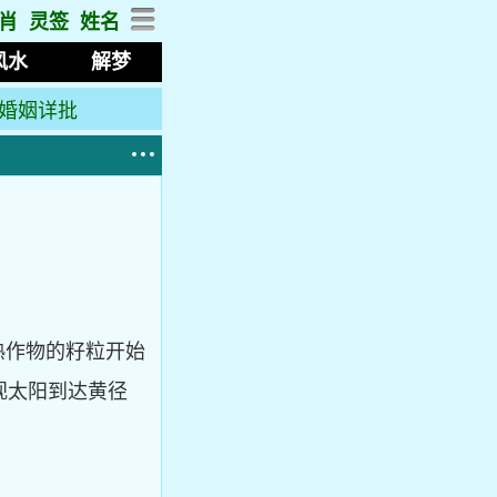
肖
灵签
姓名
风水
解梦
婚姻详批
夏熟作物的籽粒开始
视太阳到达黄径