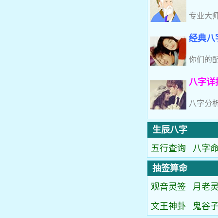
专业大
经典八
你们的
八字详
八字分
生辰八字
五行查询
八字
抽签算命
观音灵签
月老
文王神卦
鬼谷