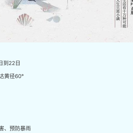
日到22日
达黄径60°
虫害、预防暴雨