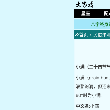
星座
配
八字终身
首页
>
民俗预
小满（二十四节
小满（grain
灌浆饱满，但还未
60°时为小满。
中文名:
小满