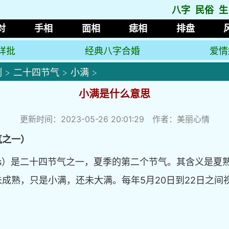
八字
民俗
生
对
手相
面相
痣相
排盘
详批
经典八字合婚
爱情
测
>
二十四节气
>
小满
>
小满是什么意思
更新时间：2023-05-26 20:01:29 作者：美丽心情
气之一）
 buds）是二十四节气之一，夏季的第二个节气。其含义是
成熟，只是小满，还未大满。每年5月20日到22日之间