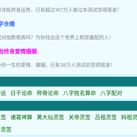
师详批终身运势，已有超过167万人做过本测试觉得很准！
字合婚
配对指数很高吗？为你找出这个世界上和您最配的人！
批终身爱情婚姻
析你一生的爱情、婚姻。已有38万人测试后觉得很准！
命运
日干论命
称骨论命
八字姓名算命
八字配对
灵签
诸葛神算
黄大仙灵签
关帝灵签
吕祖灵签
妈祖
子灵签