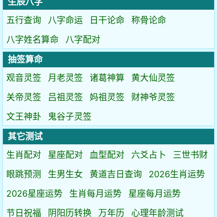
生辰八字
五行查询
八字命运
日干论命
称骨论命
八字姓名算命
八字配对
抽签算命
观音灵签
月老灵签
诸葛神算
黄大仙灵签
关帝灵签
吕祖灵签
妈祖灵签
财神爷灵签
文王神卦
鬼谷子灵签
其它测试
生肖配对
星座配对
血型配对
六爻占卜
三世书财
眼跳预测
生男生女
黄道吉日查询
2026生肖运势
2026星座运势
生肖每月运势
星座每月运势
节日祝福
阴阳历转换
万年历
心理年龄测试