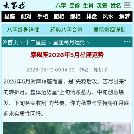
八字
民俗
生肖
灵签
姓名
星座
配对
手相
面相
痣相
排盘
风水
解梦
八字终身详批
经典八字合婚
爱情婚姻详批
首页
>
十二星座
>
星座每月运势
>
摩羯座2026年5月星座运势
2026-05-19 09:14:39
作者：知机子
2026年5月对摩羯座而言，是“先稳后攻、苦尽甘来”
的转折月。整体运势呈“上旬清账蓄力、中旬创意爆
发、下旬务实收割”的节奏，你的稳重与坚持将在月底
迎来实质性回报。