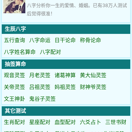
八字分析你一生的爱情、婚姻。已有38万人测试
后觉得很准！
生辰八字
五行查询
八字命运
日干论命
称骨论命
八字姓名算命
八字配对
抽签算命
观音灵签
月老灵签
诸葛神算
黄大仙灵签
关帝灵签
吕祖灵签
妈祖灵签
财神爷灵签
文王神卦
鬼谷子灵签
其它测试
生肖配对
星座配对
血型配对
六爻占卜
三世书财