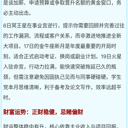
是谈加薪、申请预算或争取晋升名额的黄金窗口，务
必主动出击。
6日冥王星在事业宫逆行，提示你需要回顾并完善过往
的工作漏洞、流程或客户关系，而非激进地推进全新
大项目。17日的金牛座新月是年度最重要的开局时
刻，适合正式启动考证、换岗或副业计划。19日火星
入驻命宫，行动力拉满，能快速突破拖延已久的瓶
颈，但需注意避免因固执己见而与同事硬碰硬。学生
党本月思维清晰，利于备考及论文写作，效率远超平
时。
财富运势：正财稳健，忌赌偏财
财运整体稳中有升，核心依靠主业收入与项目回报。