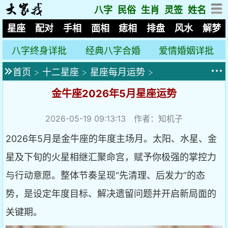
八字
民俗
生肖
灵签
姓名
星座
配对
手相
面相
痣相
排盘
风水
解梦
八字终身详批
经典八字合婚
爱情婚姻详批
首页
>
十二星座
>
星座每月运势
>
金牛座2026年5月星座运势
2026-05-19 09:13:13
作者：知机子
2026年5月是金牛座的年度主场月。太阳、水星、金
星及下旬的火星相继汇聚命宫，赋予你极强的掌控力
与行动意愿。整体节奏呈现“先清理、后发力”的态
势，是设定年度目标、解决遗留问题并开启新局面的
关键期。